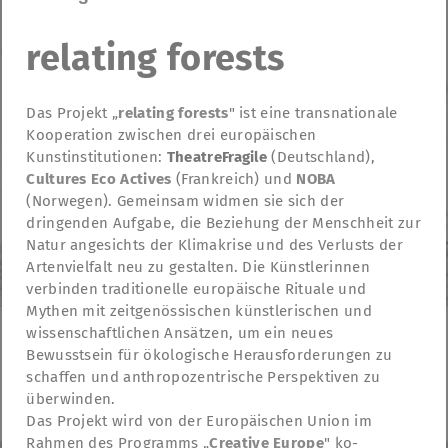
relating forests
Das Projekt „
relating forests
" ist eine transnationale
Kooperation zwischen drei europäischen
Kunstinstitutionen:
TheatreFragile
(Deutschland),
Cultures Eco Actives
(Frankreich) und
NOBA
(Norwegen). Gemeinsam widmen sie sich der
dringenden Aufgabe, die Beziehung der Menschheit zur
Natur angesichts der Klimakrise und des Verlusts der
Artenvielfalt neu zu gestalten. Die Künstlerinnen
verbinden traditionelle europäische Rituale und
Mythen mit zeitgenössischen künstlerischen und
wissenschaftlichen Ansätzen, um ein neues
Bewusstsein für ökologische Herausforderungen zu
TheatreFragile
schaffen und anthropozentrische Perspektiven zu
.
.
.
Newsletter
Spenden
Förderung
Kontakt
überwinden.
.
Impressum
Datenschutzerklärung
Das Projekt wird von der Europäischen Union im
Rahmen des Programms „
Creative Europe
" ko-